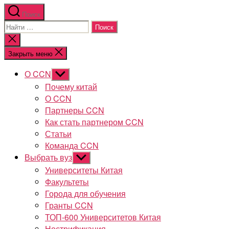
Поиск
Поиск:
Закрыть
поиск
Закрыть меню
О CCN
Показывать
подменю
Почему китай
О CCN
Партнеры CCN
Как стать партнером CCN
Статьи
Команда CCN
Выбрать вуз
Показывать
подменю
Университеты Китая
Факультеты
Города для обучения
Гранты CCN
ТОП-600 Университетов Китая
Нострификация