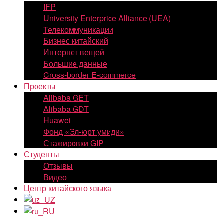
IFP
University Enterprice Alliance (UEA)
Телекоммуникации
Бизнес китайский
Интернет вещей
Большие данные
Cross-border E-commerce
Проекты
Alibaba GET
Alibaba GDT
Huawei
Фонд «Эл-юрт умиди»
Стажировки GIP
Студенты
Отзывы
Видео
Центр китайского языка