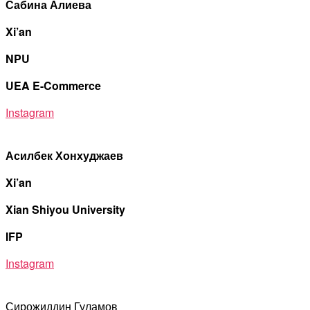
Сабина Алиева
Xi’an
NPU
UEA E-Commerce
Instagram
Асилбек Хонхуджаев
Xi’an
Xian Shiyou University
IFP
Instagram
Сирожиддин Гуламов