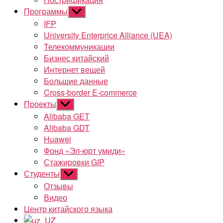
Программы
Показывать
подменю
IFP
University Enterprice Alliance (UEA)
Телекоммуникации
Бизнес китайский
Интернет вещей
Большие данные
Cross-border E-commerce
Проекты
Показывать
подменю
Alibaba GET
Alibaba GDT
Huawei
Фонд «Эл-юрт умиди»
Стажировки GIP
Студенты
Показывать
подменю
Отзывы
Видео
Центр китайского языка