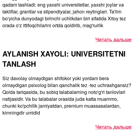
qadam tashladi: eng yaxshi universitetlar, yaxshi joylar va
takliflar, grantlar va stipendiyalar, jahon reytinglari. Ta'lim
bo'yicha dunyodagi birinchi uchlikdan biri sifatida Xitoy tez
orada o'z ittifoqchilarini ortda qoldirib, mag'rurlik
Читать дальше
AYLANISH XAYOLI: UNIVERSITETNI
TANLASH
Siz davolay olmaydigan shifokor yoki yordam bera
olmaydigan psixolog bilan qanchalik tez -tez uchrashgansiz?
Qoida tariqasida, bu sobiq talabalarning noto'g'ri tanlovlari
natijasidir. Va bu talabalar orasida juda katta muammo,
chunki ko'pchilik jamiyatdan, premium muassasalardan,
kimningdir umidid
Читать дальше