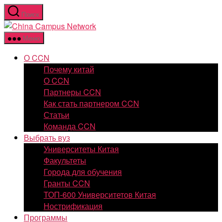
Перейти
Поиск
к
China
содержимому
Campus
Меню
Network
О CCN
Почему китай
О CCN
Партнеры CCN
Как стать партнером CCN
Статьи
Команда CCN
Выбрать вуз
Университеты Китая
Факультеты
Города для обучения
Гранты CCN
ТОП-600 Университетов Китая
Нострификация
Программы