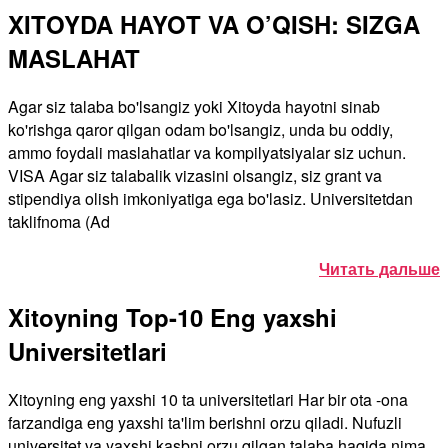
XITOYDA HAYOT VA O’QISH: SIZGA
MASLAHAT
Agar siz talaba bo'lsangiz yoki Xitoyda hayotni sinab
ko'rishga qaror qilgan odam bo'lsangiz, unda bu oddiy,
ammo foydali maslahatlar va kompilyatsiyalar siz uchun.
VISA Agar siz talabalik vizasini olsangiz, siz grant va
stipendiya olish imkoniyatiga ega bo'lasiz. Universitetdan
taklifnoma (Ad
Читать дальше
Xitoyning Top-10 Eng yaxshi
Universitetlari
Xitoyning eng yaxshi 10 ta universitetlari Har bir ota -ona
farzandiga eng yaxshi ta'lim berishni orzu qiladi. Nufuzli
universitet va yaxshi kasbni orzu qilgan talaba haqida nima