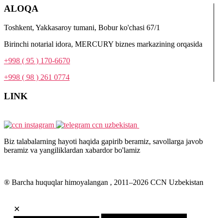
ALOQA
Toshkent, Yakkasaroy tumani, Bobur ko'chasi 67/1
Birinchi notarial idora, MERCURY biznes markazining orqasida
+998 ( 95 ) 170-6670
+998 ( 98 ) 261 0774
LINK
Biz talabalarning hayoti haqida gapirib beramiz, savollarga javob
beramiz va yangiliklardan xabardor bo'lamiz
® Barcha huquqlar himoyalangan , 2011–
2026
CCN Uzbekistan
✕