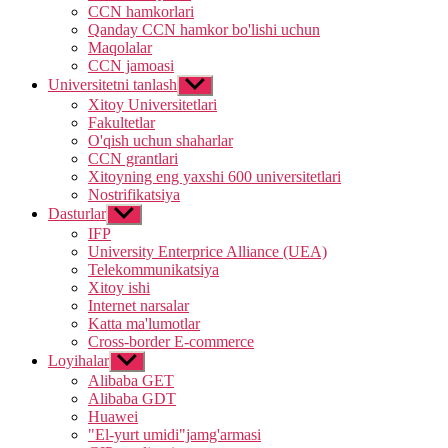
CCN hamkorlari
Qanday CCN hamkor bo'lishi uchun
Maqolalar
CCN jamoasi
Universitetni tanlash
Show
sub
Xitoy Universitetlari
menu
Fakultetlar
O'qish uchun shaharlar
CCN grantlari
Xitoyning eng yaxshi 600 universitetlari
Nostrifikatsiya
Dasturlar
Show
sub
IFP
menu
University Enterprice Alliance (UEA)
Telekommunikatsiya
Xitoy ishi
Internet narsalar
Katta ma'lumotlar
Cross-border E-commerce
Loyihalar
Show
sub
Alibaba GET
menu
Alibaba GDT
Huawei
"El-yurt umidi"jamg'armasi