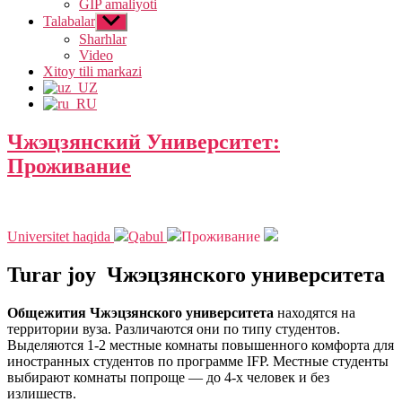
GIP amaliyoti
Talabalar
Show
sub
Sharhlar
menu
Video
Xitoy tili markazi
Чжэцзянский Университет​:
Проживание
Asosiy
Universitet haqida
Qabul
Проживание
Turar joy
Чжэцзянского университета
Общежития Чжэцзянского университета
находятся на
территории вуза. Различаются они по типу студентов.
Выделяются 1-2 местные комнаты повышенного комфорта для
иностранных студентов по программе IFP. Местные студенты
выбирают комнаты попроще — до 4-х человек и без
излишеств.