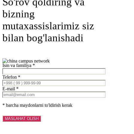
So'rov qoldiring va
bizning
mutaxassislarimiz siz
bilan bog'lanishadi
Ism va familiya *
Telefon *
E-mail *
* barcha maydonlarni to'ldirish kerak