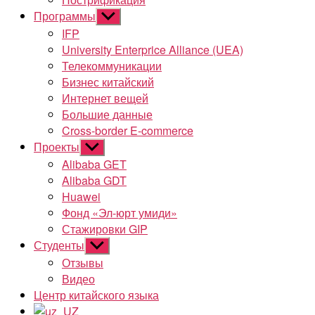
Программы
Показывать
подменю
IFP
University Enterprice Alliance (UEA)
Телекоммуникации
Бизнес китайский
Интернет вещей
Большие данные
Cross-border E-commerce
Проекты
Показывать
подменю
Alibaba GET
Alibaba GDT
Huawei
Фонд «Эл-юрт умиди»
Стажировки GIP
Студенты
Показывать
подменю
Отзывы
Видео
Центр китайского языка