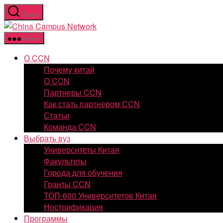
Перейти
Поиск
к
China
содержимому
Campus
Меню
Network
О CCN
Почему китай
О CCN
Партнеры CCN
Как стать партнером CCN
Статьи
Команда CCN
Выбрать вуз
Университеты Китая
Факультеты
Города для обучения
Гранты CCN
ТОП-600 Университетов Китая
Нострификация
Программы