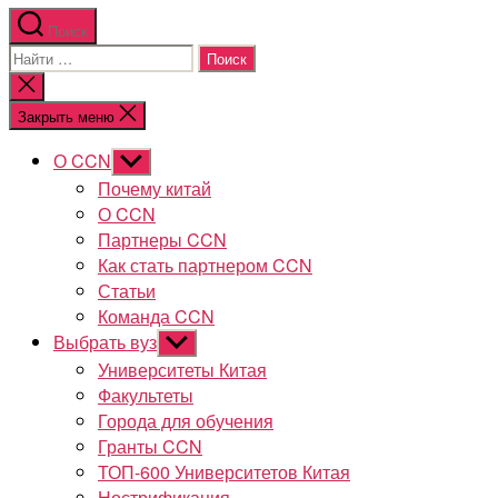
Поиск
Поиск:
Закрыть
поиск
Закрыть меню
О CCN
Показывать
подменю
Почему китай
О CCN
Партнеры CCN
Как стать партнером CCN
Статьи
Команда CCN
Выбрать вуз
Показывать
подменю
Университеты Китая
Факультеты
Города для обучения
Гранты CCN
ТОП-600 Университетов Китая
Нострификация