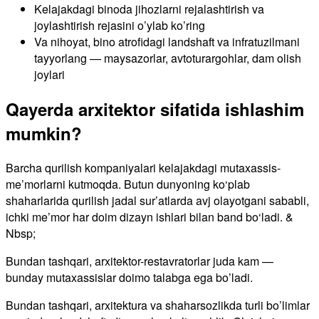
Kelajakdagi binoda jihozlarni rejalashtirish va
joylashtirish rejasini o’ylab ko’ring
Va nihoyat, bino atrofidagi landshaft va infratuzilmani
tayyorlang — maysazorlar, avtoturargohlar, dam olish
joylari
Qayerda arxitektor sifatida ishlashim
mumkin?
Barcha qurilish kompaniyalari kelajakdagi mutaxassis-
me’morlarni kutmoqda. Butun dunyoning ko‘plab
shaharlarida qurilish jadal sur’atlarda avj olayotgani sababli,
ichki me’mor har doim dizayn ishlari bilan band bo‘ladi. &
Nbsp;
Bundan tashqari, arxitektor-restavratorlar juda kam —
bunday mutaxassislar doimo talabga ega bo’ladi.
Bundan tashqari, arxitektura va shaharsozlikda turli bo’limlar