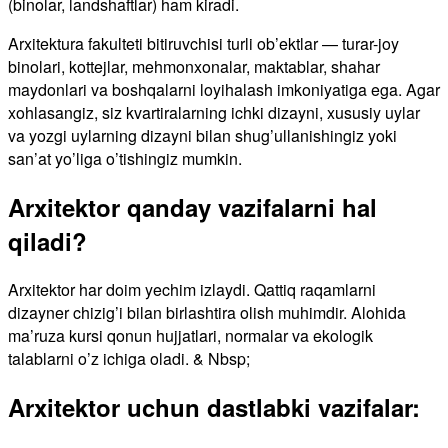
(binolar, landshaftlar) ham kiradi.
Arxitektura fakulteti bitiruvchisi turli ob’ektlar — turar-joy
binolari, kottejlar, mehmonxonalar, maktablar, shahar
maydonlari va boshqalarni loyihalash imkoniyatiga ega. Agar
xohlasangiz, siz kvartiralarning ichki dizayni, xususiy uylar
va yozgi uylarning dizayni bilan shug’ullanishingiz yoki
san’at yo’liga o’tishingiz mumkin.
Arxitektor qanday vazifalarni hal
qiladi?
Arxitektor har doim yechim izlaydi. Qattiq raqamlarni
dizayner chizig’i bilan birlashtira olish muhimdir. Alohida
ma’ruza kursi qonun hujjatlari, normalar va ekologik
talablarni o’z ichiga oladi. & Nbsp;
Arxitektor uchun dastlabki vazifalar: