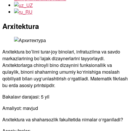
Arxitektura
Arxitektura bo’limi turar-joy binolari, infratuzilma va savdo
markazlarining bo’lajak dizaynerlarini tayyorlaydi.
Arxitektorlarga chiroyli bino dizaynini funksionallik va
qulaylik, binoni shaharning umumiy ko‘rinishiga moslash
qobiliyati bilan uyg‘unlashtirish o‘rgatiladi. Matematik fikrlash
bu erda asosiy printsipdir.
Bakalavr darajasi: 5 yil
Amaliyot: mavjud
Arxitektura va shaharsozlik fakultetida nimalar o‘rganiladi?
Asosiy fanlar: