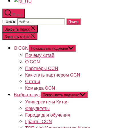
Поиск
Поиск:
Закрыть поиск
Закрыть меню
О CCN
Показывать подменю
Почему китай
О CCN
Партнеры CCN
Как стать партнером CCN
Статьи
Команда CCN
Выбрать вуз
Показывать подменю
Университеты Китая
Факультеты
Города для обучения
Гранты CCN
ТОП-600 Университетов Китая