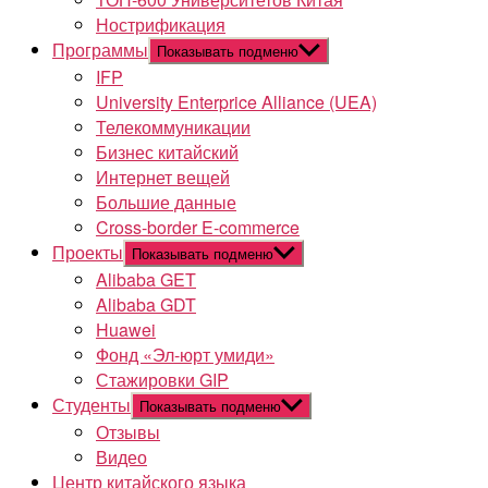
Нострификация
Программы
Показывать подменю
IFP
University Enterprice Alliance (UEA)
Телекоммуникации
Бизнес китайский
Интернет вещей
Большие данные
Cross-border E-commerce
Проекты
Показывать подменю
Alibaba GET
Alibaba GDT
Huawei
Фонд «Эл-юрт умиди»
Стажировки GIP
Студенты
Показывать подменю
Отзывы
Видео
Центр китайского языка