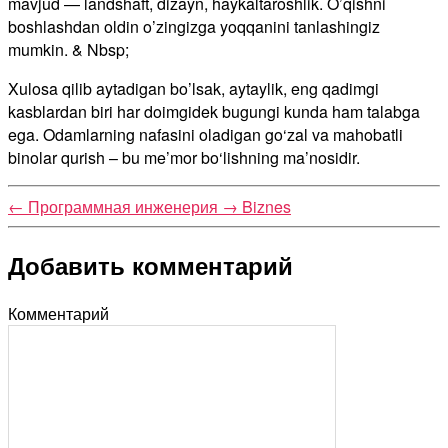
mavjud — landshaft, dizayn, haykaltaroshlik. O’qishni
boshlashdan oldin o’zingizga yoqqanini tanlashingiz
mumkin. & Nbsp;
Xulosa qilib aytadigan bo’lsak, aytaylik, eng qadimgi
kasblardan biri har doimgidek bugungi kunda ham talabga
ega. Odamlarning nafasini oladigan go‘zal va mahobatli
binolar qurish – bu me’mor bo‘lishning ma’nosidir.
←
Программная инженерия
→
Biznes
Добавить комментарий
Комментарий