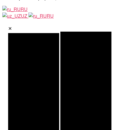
RU
UZ
RU
✕