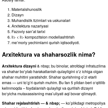
Materialshunoslik
Dizayn
Muhandislik tizimlari va uskunalari
Arxitektura nazariyasi
Fazoviy sanʼat tarixi
li> < li> kompozitsion modellashtirish
me’moriy yechimlarni qurish iqtisodiyoti.
Arxitektura va shaharsozlik nima?
Arxitektura dizayni
& nbsp; bu binolar, atrofdagi infratuzilma
va shahar boʻylab harakatlanish qulayligini oʻz ichiga olgan
shahar muhitini yaratishdir. Shahar qurishning o’zi etarli
emas — uni to’g’ri qurish muhim. Bu fan 5 yildan beri o‘qitilib
kelinmoqda – foydalanish qulayligi va qurilish dizayni
bo‘yicha mutaxassisning mas’uliyati aql bovar qilmaydi.
Shahar rejalashtirish — & nbsp;
— ko’plikdagi metropoliya