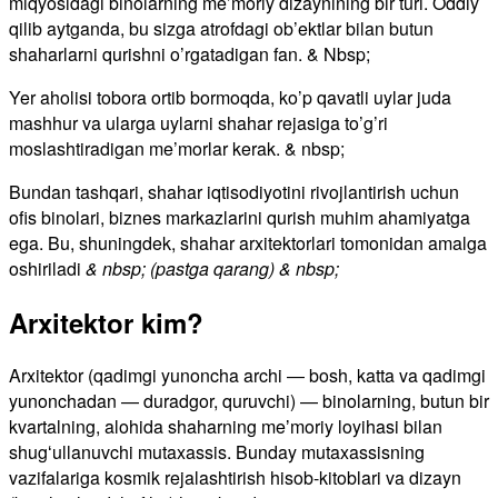
miqyosidagi binolarning me’moriy dizaynining bir turi. Oddiy
qilib aytganda, bu sizga atrofdagi ob’ektlar bilan butun
shaharlarni qurishni o’rgatadigan fan. & Nbsp;
Yer aholisi tobora ortib bormoqda, ko’p qavatli uylar juda
mashhur va ularga uylarni shahar rejasiga to’g’ri
moslashtiradigan me’morlar kerak. & nbsp;
Bundan tashqari, shahar iqtisodiyotini rivojlantirish uchun
ofis binolari, biznes markazlarini qurish muhim ahamiyatga
ega. Bu, shuningdek, shahar arxitektorlari tomonidan amalga
oshiriladi
& nbsp; (pastga qarang) & nbsp;
Arxitektor kim?
Arxitektor (qadimgi yunoncha archi — bosh, katta va qadimgi
yunonchadan — duradgor, quruvchi) — binolarning, butun bir
kvartalning, alohida shaharning meʼmoriy loyihasi bilan
shugʻullanuvchi mutaxassis. Bunday mutaxassisning
vazifalariga kosmik rejalashtirish hisob-kitoblari va dizayn