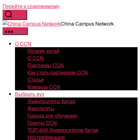
Перейти к содержимому
Поиск
China Campus Network
Меню
О CCN
Почему китай
О CCN
Партнеры CCN
Как стать партнером CCN
Статьи
Команда CCN
Выбрать вуз
Университеты Китая
Факультеты
Города для обучения
Гранты CCN
ТОП-600 Университетов Китая
Нострификация