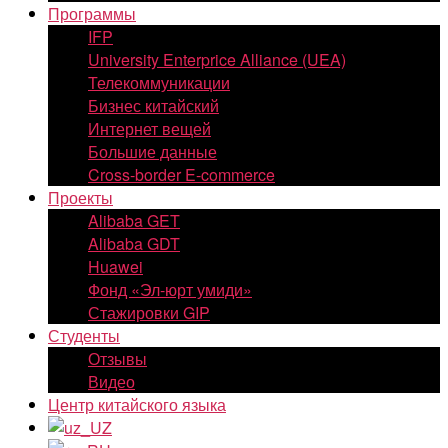
Программы
IFP
University Enterprice Alliance (UEA)
Телекоммуникации
Бизнес китайский
Интернет вещей
Большие данные
Cross-border E-commerce
Проекты
Alibaba GET
Alibaba GDT
Huawei
Фонд «Эл-юрт умиди»
Стажировки GIP
Студенты
Отзывы
Видео
Центр китайского языка