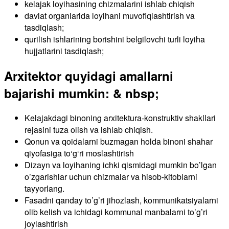
kelajak loyihasining chizmalarini ishlab chiqish
davlat organlarida loyihani muvofiqlashtirish va
tasdiqlash;
qurilish ishlarining borishini belgilovchi turli loyiha
hujjatlarini tasdiqlash;
Arxitektor quyidagi amallarni
bajarishi mumkin:
& nbsp;
Kelajakdagi binoning arxitektura-konstruktiv shakllari
rejasini tuza olish va ishlab chiqish.
Qonun va qoidalarni buzmagan holda binoni shahar
qiyofasiga to‘g‘ri moslashtirish
Dizayn va loyihaning ichki qismidagi mumkin bo’lgan
o’zgarishlar uchun chizmalar va hisob-kitoblarni
tayyorlang.
Fasadni qanday to’g’ri jihozlash, kommunikatsiyalarni
olib kelish va ichidagi kommunal manbalarni to’g’ri
joylashtirish