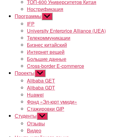
ТОП-600 Университетов Китая
Нострификация
Программы
Показывать
подменю
IFP
University Enterprice Alliance (UEA)
Телекоммуникации
Бизнес китайский
Интернет вещей
Большие данные
Cross-border E-commerce
Проекты
Показывать
подменю
Alibaba GET
Alibaba GDT
Huawei
Фонд «Эл-юрт умиди»
Стажировки GIP
Студенты
Показывать
подменю
Отзывы
Видео