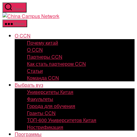
Перейти
Поиск
к
China
содержимому
Campus
Меню
Network
О CCN
Почему китай
О CCN
Партнеры CCN
Как стать партнером CCN
Статьи
Команда CCN
Выбрать вуз
Университеты Китая
Факультеты
Города для обучения
Гранты CCN
ТОП-600 Университетов Китая
Нострификация
Программы