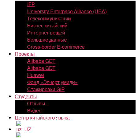
IFP
University Enterprice Alliance (UEA)
Телекоммуникации
Бизнес китайский
Интернет вещей
Большие данные
Cross-border E-commerce
Проекты
Alibaba GET
Alibaba GDT
Huawei
Фонд «Эл-юрт умиди»
Стажировки GIP
Студенты
Отзывы
Видео
Центр китайского языка