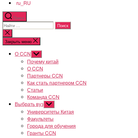
Поиск
Поиск:
Закрыть
поиск
Закрыть меню
О CCN
Показывать
подменю
Почему китай
О CCN
Партнеры CCN
Как стать партнером CCN
Статьи
Команда CCN
Выбрать вуз
Показывать
подменю
Университеты Китая
Факультеты
Города для обучения
Гранты CCN