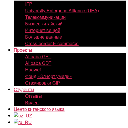
IFP
University Enterprice Alliance (UEA)
Телекоммуникации
Бизнес китайский
Интернет вещей
Большие данные
Cross-border E-commerce
Проекты
Alibaba GET
Alibaba GDT
Huawei
Фонд «Эл-юрт умиди»
Стажировки GIP
Студенты
Отзывы
Видео
Центр китайского языка