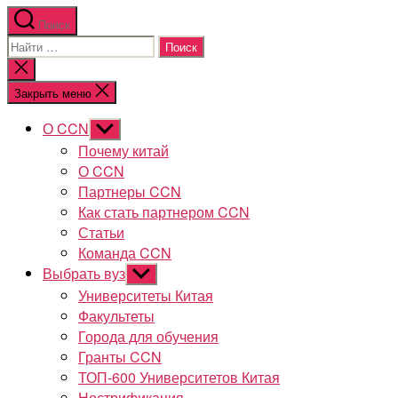
Поиск
Поиск:
Закрыть
поиск
Закрыть меню
О CCN
Показывать
подменю
Почему китай
О CCN
Партнеры CCN
Как стать партнером CCN
Статьи
Команда CCN
Выбрать вуз
Показывать
подменю
Университеты Китая
Факультеты
Города для обучения
Гранты CCN
ТОП-600 Университетов Китая
Нострификация