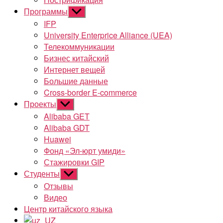
Программы
Показывать
подменю
IFP
University Enterprice Alliance (UEA)
Телекоммуникации
Бизнес китайский
Интернет вещей
Большие данные
Cross-border E-commerce
Проекты
Показывать
подменю
Alibaba GET
Alibaba GDT
Huawei
Фонд «Эл-юрт умиди»
Стажировки GIP
Студенты
Показывать
подменю
Отзывы
Видео
Центр китайского языка