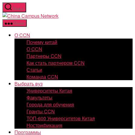
Перейти
Поиск
к
China
содержимому
Campus
Меню
Network
О CCN
Почему китай
О CCN
Партнеры CCN
Как стать партнером CCN
Статьи
Команда CCN
Выбрать вуз
Университеты Китая
Факультеты
Города для обучения
Гранты CCN
ТОП-600 Университетов Китая
Нострификация
Программы