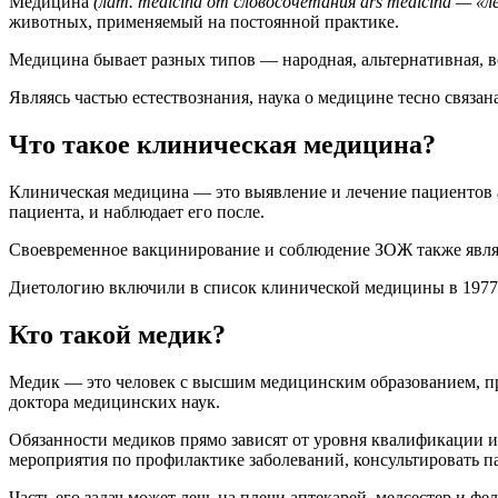
Медицина
(лат. medicina от словосочетания ars medicina — «л
животных, применяемый на постоянной практике.
Медицина бывает разных типов — народная, альтернативная, 
Являясь частью естествознания, наука о медицине тесно связа
Что такое клиническая медицина?
Клиническая медицина — это выявление и лечение пациентов 
пациента, и наблюдает его после.
Своевременное вакцинирование и соблюдение ЗОЖ также явл
Диетологию включили в список клинической медицины в 1977 
Кто такой медик?
Медик — это человек с высшим медицинским образованием, пр
доктора медицинских наук.
Обязанности медиков прямо зависят от уровня квалификации и
мероприятия по профилактике заболеваний, консультировать 
Часть его задач может лечь на плечи аптекарей, медсестер и ф