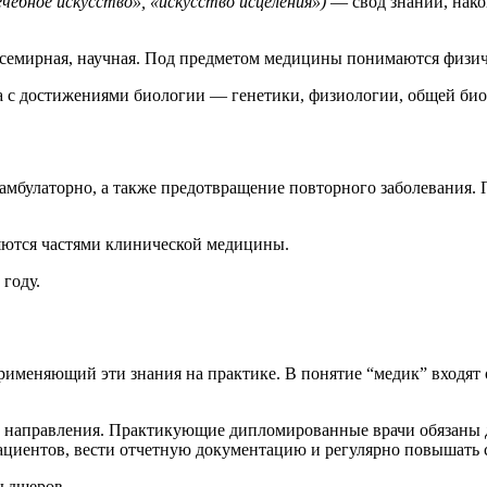
ечебное искусство», «искусство исцеления»)
— свод знаний, нако
всемирная, научная. Под предметом медицины понимаются физич
на с достижениями биологии — генетики, физиологии, общей био
амбулаторно, а также предотвращение повторного заболевания. 
яются частями клинической медицины.
году.
именяющий эти знания на практике. В понятие “медик” входят
 направления. Практикующие дипломированные врачи обязаны ди
пациентов, вести отчетную документацию и регулярно повышать
ельдшеров.