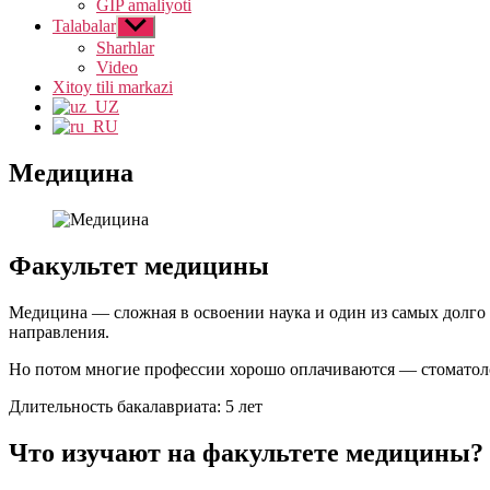
GIP amaliyoti
Talabalar
Show
sub
Sharhlar
menu
Video
Xitoy tili markazi
Медицина
Факультет медицины
Медицина — сложная в освоении наука и один из самых долго и
направления.
Но потом многие профессии хорошо оплачиваются — стоматоло
Длительность бакалавриата: 5 лет
Что изучают на факультете медицины?