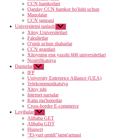
CCN hamkorlari
Qanday CCN hamkor bo'lishi uchun
Maqolalar
CCN jamoasi
Universitetni tanlash
Show
sub
Xitoy Universitetlari
menu
Fakultetlar
O'qish uchun shaharlar
CCN grantlari
Xitoyning eng yaxshi 600 universitetlari
Nostrifikatsiya
Dasturlar
Show
sub
IFP
menu
University Enterprice Alliance (UEA)
Telekommunikatsiya
Xitoy ishi
Internet narsalar
Katta ma'lumotlar
Cross-border E-commerce
Loyihalar
Show
sub
Alibaba GET
menu
Alibaba GDT
Huawei
"El-yurt umidi"jamg'armasi