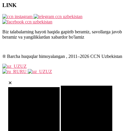
LINK
Biz talabalarning hayoti haqida gapirib beramiz, savollarga javob
beramiz va yangiliklardan xabardor bo'lamiz
® Barcha huquqlar himoyalangan , 2011–
2026
CCN Uzbekistan
UZ
RU
UZ
✕