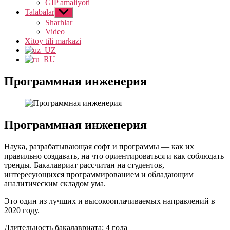
GIP amaliyoti
Talabalar
Show
sub
Sharhlar
menu
Video
Xitoy tili markazi
Программная инженерия
Программная инженерия
Наука, разрабатывающая софт и программы — как их
правильно создавать, на что ориентироваться и как соблюдать
тренды. Бакалавриат рассчитан на студентов,
интересующихся программированием и обладающим
аналитическим складом ума.
Это один из лучших и высокооплачиваемых направлений в
2020 году.
Длительность бакалавриата: 4 года