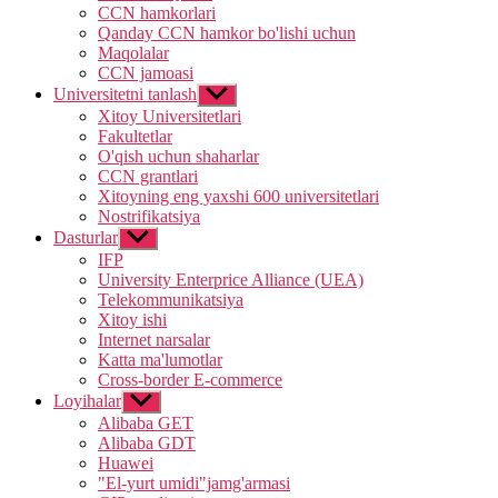
CCN hamkorlari
Qanday CCN hamkor bo'lishi uchun
Maqolalar
CCN jamoasi
Universitetni tanlash
Show
sub
Xitoy Universitetlari
menu
Fakultetlar
O'qish uchun shaharlar
CCN grantlari
Xitoyning eng yaxshi 600 universitetlari
Nostrifikatsiya
Dasturlar
Show
sub
IFP
menu
University Enterprice Alliance (UEA)
Telekommunikatsiya
Xitoy ishi
Internet narsalar
Katta ma'lumotlar
Cross-border E-commerce
Loyihalar
Show
sub
Alibaba GET
menu
Alibaba GDT
Huawei
"El-yurt umidi"jamg'armasi