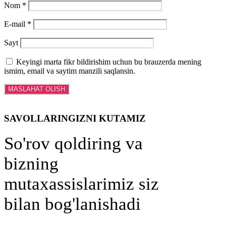
Nom
*
E-mail
*
Sayt
Keyingi marta fikr bildirishim uchun bu brauzerda mening
ismim, email va saytim manzili saqlansin.
SAVOLLARINGIZNI KUTAMIZ
So'rov qoldiring va
bizning
mutaxassislarimiz siz
bilan bog'lanishadi