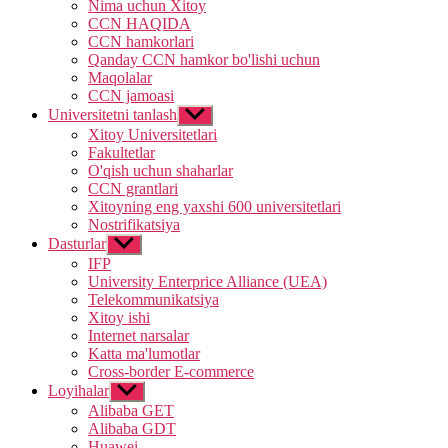
sub
Nima uchun Xitoy
menu
CCN HAQIDA
CCN hamkorlari
Qanday CCN hamkor bo'lishi uchun
Maqolalar
CCN jamoasi
Universitetni tanlash
Show
sub
Xitoy Universitetlari
menu
Fakultetlar
O'qish uchun shaharlar
CCN grantlari
Xitoyning eng yaxshi 600 universitetlari
Nostrifikatsiya
Dasturlar
Show
sub
IFP
menu
University Enterprice Alliance (UEA)
Telekommunikatsiya
Xitoy ishi
Internet narsalar
Katta ma'lumotlar
Cross-border E-commerce
Loyihalar
Show
sub
Alibaba GET
menu
Alibaba GDT
Huawei