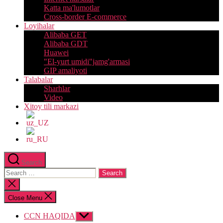
Katta ma'lumotlar
Cross-border E-commerce
Loyihalar
Alibaba GET
Alibaba GDT
Huawei
"El-yurt umidi"jamg'armasi
GIP amaliyoti
Talabalar
Sharhlar
Video
Xitoy tili markazi
Search
Search
for:
Close
search
Close Menu
CCN HAQIDA
Show