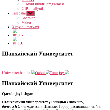
"El-yurt umidi"jamg'armasi
GIP amaliyoti
Talabalar
Show
sub
Sharhlar
menu
Video
Xitoy tili markazi
Шанхайский Университет
Asosiy
Universitet haqida
Qabul
Turar joy
Шанхайский Университет
Qaerda joylashgan:
Шанхайский университет
(Shanghai University,
далее
SHU
)
находится в Шанхаe. Город, расположенный в