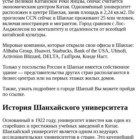
устье Великой Китайской Реки Янцзы, сейчас считается
экономическим центром Китая. Одноимённый университет
расположен в центре Шанхая, заняв площадь в 2,24 кв.м2. По
прогнозам CCN cейчас в Шанхае проживают 25 млн человек,
включая иностранцев и мигрантов. Город сравним с Лос-
Анджелесом по менталитету и отдаленности от всеобщей
китайской культуры.
Мировые компании, которые открыли свои офисы в Шанхае:
Alibaba Group, Huawei, Starbucks, Bank of the USA, Ubisoft,
Activision Blizzard, DELTA, ГазПром, Конде Наст.
Только у посольства России в Шанхае имеется собственное
здание — представительства других стран располагаются в
бизнес-центрах или на первых этажах жилых домов.
Также, узнать подробнее о городе Шанхай Вы можете пройдя
по ссылке.
История Шанхайского университета
Основанный в 1922 году, университет известен как один из
старейших и престижных учебных заведений в Китае.
Шанхайский университет является одним из ведущих
исследовательских университетов в стране. Это крупнейший