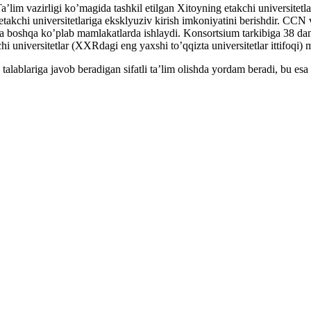
im vazirligi ko’magida tashkil etilgan Xitoyning etakchi universite
 etakchi universitetlariga eksklyuziv kirish imkoniyatini berishdir. CC
shqa ko’plab mamlakatlarda ishlaydi. Konsortsium tarkibiga 38 dan ort
hi universitetlar (XXRdagi eng yaxshi to’qqizta universitetlar ittifoqi) 
alablariga javob beradigan sifatli ta’lim olishda yordam beradi, bu es