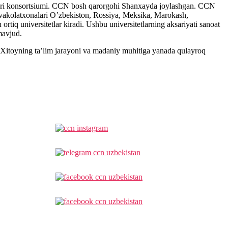
tlari konsortsiumi. CCN bosh qarorgohi Shanxayda joylashgan. CCN
N vakolatxonalari O’zbekiston, Rossiya, Meksika, Marokash,
iq universitetlar kiradi. Ushbu universitetlarning aksariyati sanoat
mavjud.
a Xitoyning ta’lim jarayoni va madaniy muhitiga yanada qulayroq