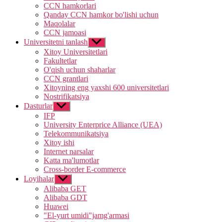
CCN hamkorlari
Qanday CCN hamkor bo'lishi uchun
Maqolalar
CCN jamoasi
Universitetni tanlash
Show
sub
Xitoy Universitetlari
menu
Fakultetlar
O'qish uchun shaharlar
CCN grantlari
Xitoyning eng yaxshi 600 universitetlari
Nostrifikatsiya
Dasturlar
Show
sub
IFP
menu
University Enterprice Alliance (UEA)
Telekommunikatsiya
Xitoy ishi
Internet narsalar
Katta ma'lumotlar
Cross-border E-commerce
Loyihalar
Show
sub
Alibaba GET
menu
Alibaba GDT
Huawei
"El-yurt umidi"jamg'armasi