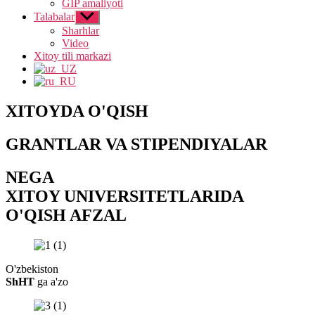
GIP amaliyoti
Talabalar
Show
sub
Sharhlar
menu
Video
Xitoy tili markazi
XITOYDA O'QISH
GRANTLAR VA STIPENDIYALAR
NEGA
XITOY UNIVERSITETLARIDA
O'QISH AFZAL
O'zbekiston
ShHT
ga a'zo