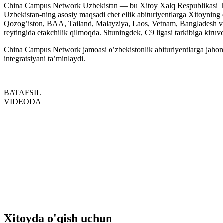
China Campus Network Uzbekistan — bu Xitoy Xalq Respublikasi Ta’l
Uzbekistan-ning asosiy maqsadi chet ellik abituriyentlarga Xitoyning
Qozog’iston, BAA, Tailand, Malayziya, Laos, Vetnam, Bangladesh va bo
reytingida etakchilik qilmoqda. Shuningdek, C9 ligasi tarkibiga kiruvc
China Campus Network jamoasi o’zbekistonlik abituriyentlarga jahon t
integratsiyani ta’minlaydi.
BATAFSIL
VIDEODA
Xitoyda o'qish uchun