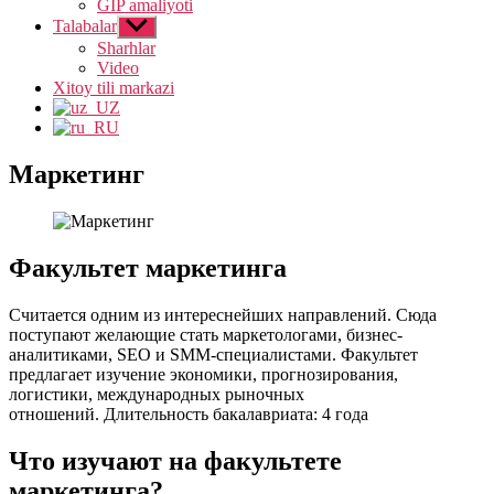
GIP amaliyoti
Talabalar
Show
sub
Sharhlar
menu
Video
Xitoy tili markazi
Маркетинг
Факультет маркетинга
Считается одним из интереснейших направлений. Сюда
поступают желающие стать маркетологами, бизнес-
аналитиками, SEO и SMM-специалистами. Факультет
предлагает изучение экономики, прогнозирования,
логистики, международных рыночных
отношений. Длительность бакалавриата: 4 года
Что изучают на факультете
маркетинга?