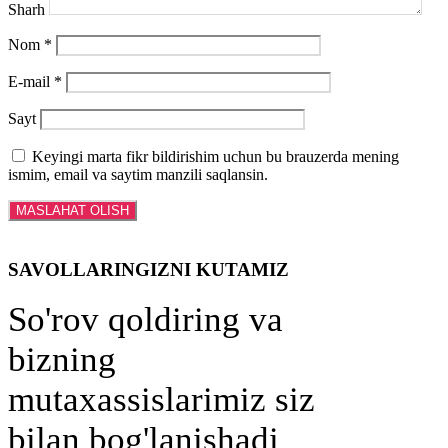
Sharh
Nom
*
E-mail
*
Sayt
Keyingi marta fikr bildirishim uchun bu brauzerda mening
ismim, email va saytim manzili saqlansin.
SAVOLLARINGIZNI KUTAMIZ
So'rov qoldiring va
bizning
mutaxassislarimiz siz
bilan bog'lanishadi