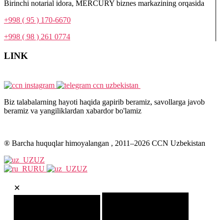
Birinchi notarial idora, MERCURY biznes markazining orqasida
+998 ( 95 ) 170-6670
+998 ( 98 ) 261 0774
LINK
Biz talabalarning hayoti haqida gapirib beramiz, savollarga javob
beramiz va yangiliklardan xabardor bo'lamiz
® Barcha huquqlar himoyalangan , 2011–
2026
CCN Uzbekistan
UZ
RU
UZ
✕