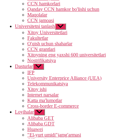
CCN hamkorlari
Qanday CCN hamkor bo'lishi uchun
Maqolalar
CCN jamoasi
Universitetni tanlash
Show
sub
Xitoy Universitetlari
menu
Fakultetlar
O'qish uchun shaharlar
CCN grantlari
Xitoyning eng yaxshi 600 universitetlari
Nostrifikatsiya
Dasturlar
Show
sub
IFP
menu
University Enterprice Alliance (UEA)
Telekommunikatsiya
Xitoy ishi
Internet narsalar
Katta ma'lumotlar
Cross-border E-commerce
Loyihalar
Show
sub
Alibaba GET
menu
Alibaba GDT
Huawei
"El-yurt umidi"jamg'armasi